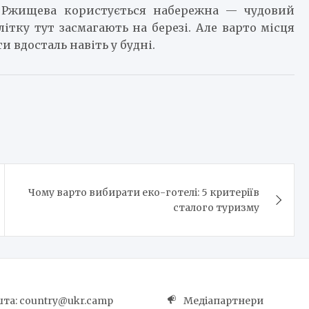
й Ржищева користується набережна — чудовий
літку тут засмагають на березі. Але варто місця
 вдосталь навіть у будні.
Чому варто вибирати еко-готелі: 5 критеріїв
сталого туризму
та: country@ukr.camp
Медіапартнери