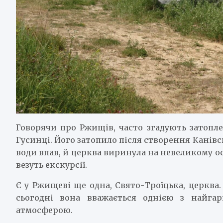
Говорячи про Ржищів, часто згадують затопл
Гусинці. Його затопило після створення Канівс
води впав, й церква виринула на невеликому ос
везуть екскурсії.
Є у Ржищеві ще одна, Свято-Троїцька, церква. 
сьогодні вона вважається однією з найг
атмосферою.