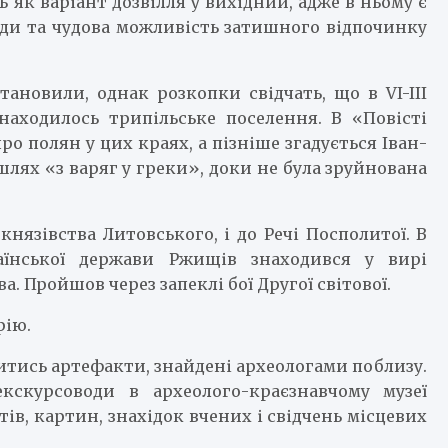
 як варіант дозвілля у вихідний, адже в ньому є
види та чудова можливість затишного відпочинку
тановили, однак розкопки свідчать, що в VI-III
знаходилось трипільське поселення. В «Повісті
о полян у цих краях, а пізніше згадується Іван-
шлях «з варяг у греки», доки не була зруйнована
князівства Литовського, і до Речі Посполитої. В
раїнської держави Ржищів знаходився у вирі
а. Пройшов через запеклі бої Другої світової.
рію.
итись артефакти, знайдені археологами поблизу.
кскурсоводи в археолого-краєзнавчому музеї
ів, картин, знахідок вчених і свідчень місцевих