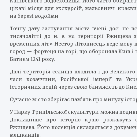
Канівського водосховища. Його часто обирають
цікаві місця для екскурсій, мальовничі крає
на березі водойми.
Точну дату заснування міста вчені досі не вс
тисячолітті до н. е. на території Ржищева 
временних літ» Нестор Літописець веде мову пр
город — фортеця на горі, що обороняла Київ і 
Батиєм 1241 року.
Далі територія селища входила і до Великого 
часи козаччини, Російської імперії та Ук
історичних подій через свою близькість до Києв
Сучасне місто зберігає пам’ять про минулу істо
У Парку Трипільської скульптури можна подив
Докладніше про історію краю розкажуть е
Ржищева. Його колекція складається з документ
мешканців.