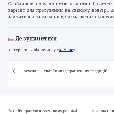
Особливою популярністю у містян і госте
варіант для прогулянки на свіжому повітрі. В
займати якомога раніше, бо бажаючих відпочити
Де зупинитися
Територія відпочинку «
Хомене
»
Навігація
Богуслав — скарбниця українських традицій
записів
Сайт працює в тестовому режимі
✉ Наша пош