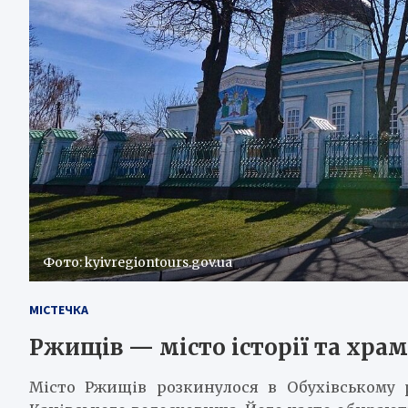
Фото: kyivregiontours.gov.ua
МІСТЕЧКА
Ржищів — місто історії та храм
Місто Ржищів розкинулося в Обухівському р