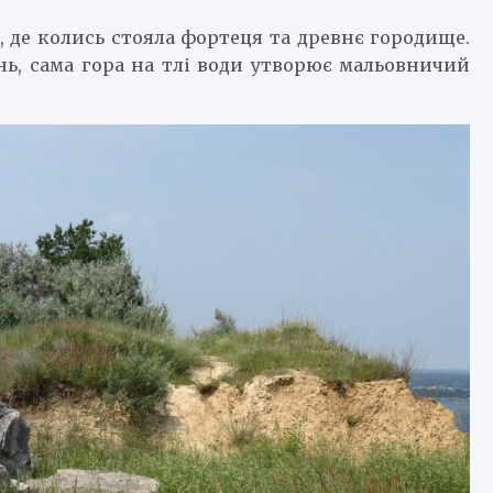
у, де колись стояла фортеця та древнє городище.
нь, сама гора на тлі води утворює мальовничий