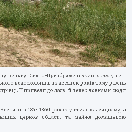
ену церкву, Свято-Преображенський храм у селі
ького водосховища, а з десяток років тому рівень
трівці. Її привели до ладу, й тепер човнами сюди
Звели її в 1853-1860 роках у стилі класицизму, а
арніших церков області та майже домашньою