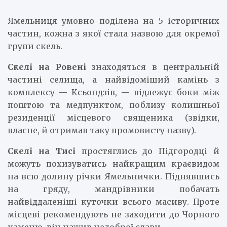
Ямельниця умовно поділена на 5 історичних
частин, кожна з якої стала назвою для окремої
групи скель.
Скелі на Ровені
знаходяться в центральній
частині селища, а найвідоміший камінь з
комплексу — Ксьондзів, — відлежує боки між
поштою та медпунктом, поблизу колишньої
резиденції місцевого священика (звідки,
власне, й отримав таку промовисту назву).
Скелі на Тисі
простяглись до Підгородці й
можуть похизуватись найкращим краєвидом
на всю долину річки Ямельнички. Піднявшись
на гряду, мандрівники побачать
найвіддаленіші куточки всього масиву. Проте
місцеві рекомендують не заходити до Чорного
каменю, він нажив недоброї слави.