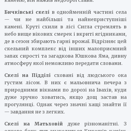
Бичківські скелі
в однойменній частині села
— чи не найбільші та найнеприступніші
камені. Круті схили в лісі Сигла стремлять в
небо вище вікових смерек і вкриті ягідниками,
де в сезон збирають гарні врожаї. Відрізняє цей
скельний комплекс від інших малоприємний
запах сирості та загадкова Юшкова Яма, дивну
атмосферу якої неможливо передати словами.
Скелі на Підділі
сховані від людського ока
густим лісом. В них є мальовнича печера з
природними вікнами по дорозі на Івахів, куди
дуже зручно ховатись, якщо дощ застав на
прогулянці. Однак через значні хащі знайти її
— завдання не з легких.
Скелі на Матьховій
дуже різноманітні. З
одного боку, тут знаходиться Кикошів камінь