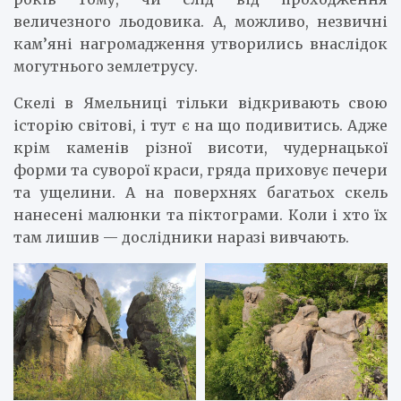
величезного льодовика. А, можливо, незвичні
кам’яні нагромадження утворились внаслідок
могутнього землетрусу.
Скелі в Ямельниці тільки відкривають свою
історію світові, і тут є на що подивитись. Адже
крім каменів різної висоти, чудернацької
форми та суворої краси, гряда приховує печери
та ущелини. А на поверхнях багатьох скель
нанесені малюнки та піктограми. Коли і хто їх
там лишив — дослідники наразі вивчають.